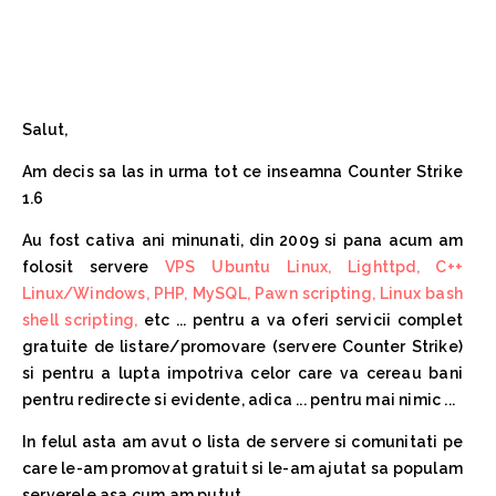
Salut,
Am decis sa las in urma tot ce inseamna Counter Strike
1.6
Au fost cativa ani minunati, din 2009 si pana acum am
folosit servere
VPS Ubuntu Linux, Lighttpd, C++
Linux/Windows, PHP, MySQL, Pawn scripting, Linux bash
shell scripting,
etc ... pentru a va oferi servicii complet
gratuite de listare/promovare (servere Counter Strike)
si pentru a lupta impotriva celor care va cereau bani
pentru redirecte si evidente, adica ... pentru mai nimic ...
In felul asta am avut o lista de servere si comunitati pe
care le-am promovat gratuit si le-am ajutat sa populam
serverele asa cum am putut.